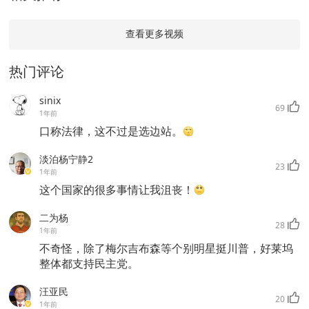
查看更多视频
热门评论
sinix
69
1年前
口称法律，这不过是选边站。
淡泊杨宁静2
23
1年前
这个国家的很多事情让我沮丧！
二为杨
28
1年前
不奇怪，除了梅尔吉布森等个别明星挺川普，好莱坞
整体都支持民主党。
汪亚民
20
1年前