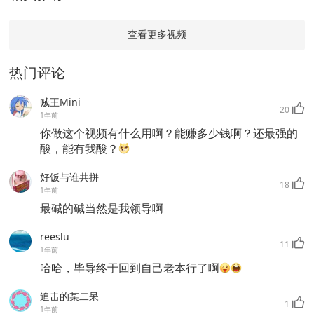
查看更多视频
热门评论
贼王Mini
20
1年前
你做这个视频有什么用啊？能赚多少钱啊？还最强的
酸，能有我酸？
好饭与谁共拼
18
1年前
最碱的碱当然是我领导啊
reeslu
11
1年前
哈哈，毕导终于回到自己老本行了啊
追击的某二呆
1
1年前