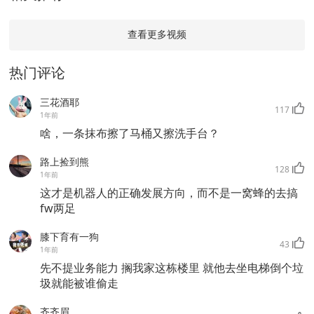
查看更多视频
热门评论
三花酒耶
117
1年前
啥，一条抹布擦了马桶又擦洗手台？
路上捡到熊
128
1年前
这才是机器人的正确发展方向，而不是一窝蜂的去搞
fw两足
膝下育有一狗
43
1年前
先不提业务能力 搁我家这栋楼里 就他去坐电梯倒个垃
圾就能被谁偷走
齐齐眉