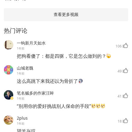
查看更多视频
热门评论
一钩新月天如水
106
1年前
把狗看傻了：都是四驱，它是怎么做到的？
山城老魏
49
1年前
这么高跳下来我还以为骨折了
笔名贼多的作家汪眸
41
1年前
“别用你的爱好挑战别人保命的手段”
2plus
18
1年前
望羊兴叹