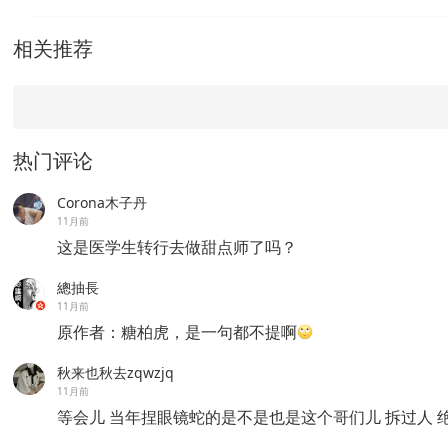
相关推荐
热门评论
Corona木子丹
11月前
这是医学生转行去做甜点师了吗？
總抽長
11月前
原作者：糖柏虎，是一句都不提啊
秋来也秋去zqwzjq
11月前
等会儿 当年捏眼镜蛇的是不是也是这个哥们儿 拆过人 