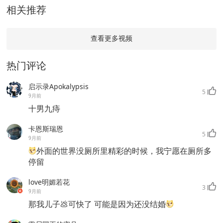
相关推荐
查看更多视频
热门评论
启示录Apokalypsis
5
9月前
十男九痔
卡恩斯瑞恩
5
9月前
外面的世界没厕所里精彩的时候，我宁愿在厕所多
停留
love明媚若花
3
9月前
那我儿子💩可快了 可能是因为还没结婚